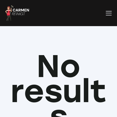
No
result
s